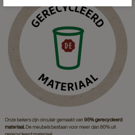
Onze bekers zijn circulair gemaakt van
95% gerecycleerd
materiaal.
De meubels bestaan voor meer dan 80% uit
gerecycleerd materiaal.