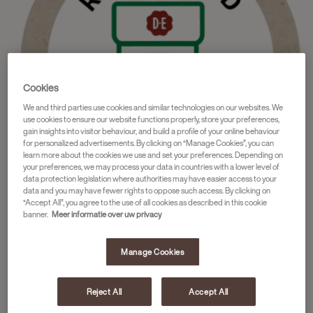
Cookies
We and third parties use cookies and similar technologies on our websites. We
use cookies to ensure our website functions properly, store your preferences,
gain insights into visitor behaviour, and build a profile of your online behaviour
for personalized advertisements. By clicking on “Manage Cookies”, you can
learn more about the cookies we use and set your preferences. Depending on
your preferences, we may process your data in countries with a lower level of
data protection legislation where authorities may have easier access to your
data and you may have fewer rights to oppose such access. By clicking on
“Accept All”, you agree to the use of all cookies as described in this cookie
banner.
Meer informatie over uw privacy
Onze
Refurbished machines
zorgen voor minder afval en
verbruik van grondstoffen.
Manage Cookies
Reject All
Accept All