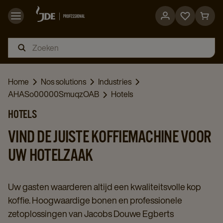
Go
Go
to
to
favorites
cart
page
page
Home
Nos solutions
Industries
AHASo00000SmuqzOAB
Hotels
HOTELS
VIND DE JUISTE KOFFIEMACHINE VOOR
UW HOTELZAAK
Uw gasten waarderen altijd een kwaliteitsvolle kop
koffie. Hoogwaardige bonen en professionele
zetoplossingen van Jacobs Douwe Egberts