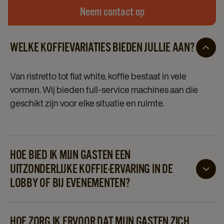
Neem contact op
WELKE KOFFIEVARIATIES BIEDEN JULLIE AAN?
Van ristretto tot flat white, koffie bestaat in vele
vormen. Wij bieden full-service machines aan die
geschikt zijn voor elke situatie en ruimte.
HOE BIED IK MIJN GASTEN EEN
UITZONDERLIJKE KOFFIE-ERVARING IN DE
LOBBY OF BIJ EVENEMENTEN?
Dankzij het gebruiksgemak van onze koffiemachines
kunnen uw gasten met één druk op de knop hun
HOE ZORG IK ERVOOR DAT MIJN GASTEN ZICH