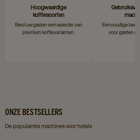
Hoogwaardige
Gebruiksvri
koffiesoorten
machi
Bied uw gasten een selectie van
Eenvoudige bedie
premium koffievarianten.
voor gasten én
ONZE BESTSELLERS
De populairste machines voor hotels