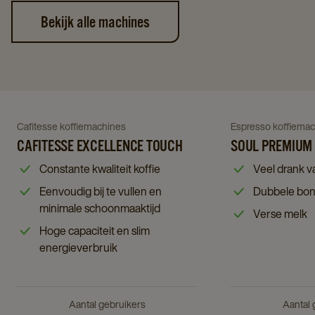
Bekijk alle machines
Navigate
Navigate
to
to
Soul
Navigate
Navigate
Cafitesse koffiemachines
Espresso koffiema
Cafitesse
Premium
to
CAFITESSE EXCELLENCE TOUCH
to
SOUL PREMIUM
Excellence
details
Cafitesse
Soul
Constante kwaliteit koffie
Veel drank va
Touch
page
Excellence
Premium
Eenvoudig bij te vullen en
Dubbele bon
details
Touch
details
minimale schoonmaaktijd
page
Verse melk
details
page
Hoge capaciteit en slim
page
energieverbruik
Aantal gebruikers
Aantal 