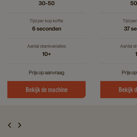
30-50
50
Tijd per kop koffie
Tijd per
6 seconden
37 s
Aantal drankvariaties
Aantal dr
10+
Prijs op aanvraag
Prijs o
Bekijk de machine
Bekijk 