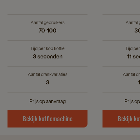
Aantal gebruikers
Aantal 
70-100
3
Tijd per kop koffie
Tijd per
3 seconden
11 s
Aantal drankvariaties
Aantal dr
3
Prijs op aanvraag
Prijs o
Bekijk koffiemachine
Bekijk k