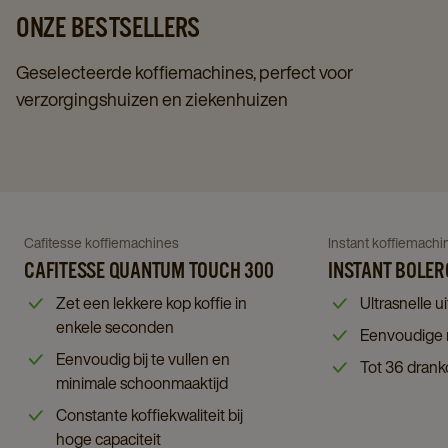
ONZE BESTSELLERS
Geselecteerde koffiemachines, perfect voor
verzorgingshuizen en ziekenhuizen
Navigate
Navigate
to
to
Instant
Navigate
Navigate
Cafitesse koffiemachines
Instant koffiemachi
Cafitesse
Bolero
to
CAFITESSE QUANTUM TOUCH 300
to
INSTANT BOLER
Quantum
Turbo
Cafitesse
Instant
Zet een lekkere kop koffie in
Ultrasnelle ui
Touch
Touch
Quantum
Bolero
enkele seconden
Eenvoudige r
300
details
Touch
Turbo
Eenvoudig bij te vullen en
details
Tot 36 drank
page
300
Touch
minimale schoonmaaktijd
page
details
details
Constante koffiekwaliteit bij
page
page
hoge capaciteit