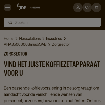
Go
Go
to
to
favorites
cart
page
page
Home
Nos solutions
Industries
AHASo00000SmusbOAB
Zorgsector
ZORGSECTOR
VIND HET JUISTE KOFFIEZETAPPARAAT
VOOR U
Een passende koffievoorziening in de zorg vraagt om
aandacht voor de verschillende wensen van
personeel, bezoekers, bewoners en patiënten. Ontdek