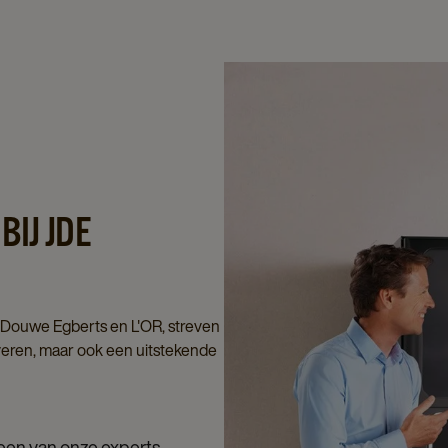
IJ JDE
ls Douwe Egberts en L'OR, streven
everen, maar ook een uitstekende
 een van onze experts.