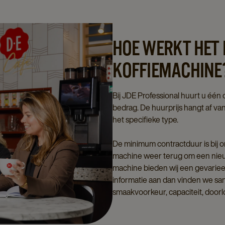
HOE WERKT HET 
KOFFIEMACHINE
Bij JDE Professional huurt u éé
bedrag. De huurprijs hangt af v
het specifieke type.
De minimum contractduur is bij o
machine weer terug om een nieuw
machine bieden wij een gevarieer
informatie aan dan vinden we sa
smaakvoorkeur, capaciteit, door