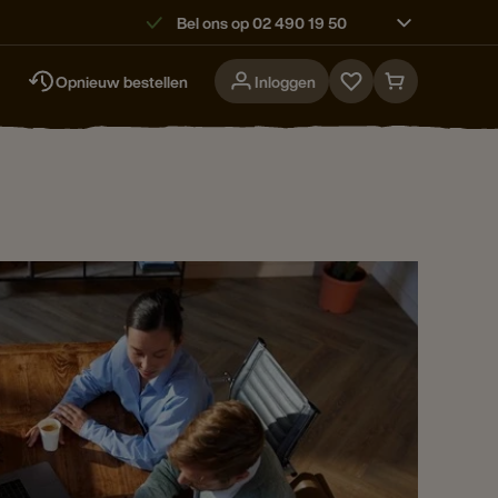
Bel ons op 02 490 19 50
Opnieuw bestellen
Inloggen
Go
Go
to
to
favorites
cart
page
page