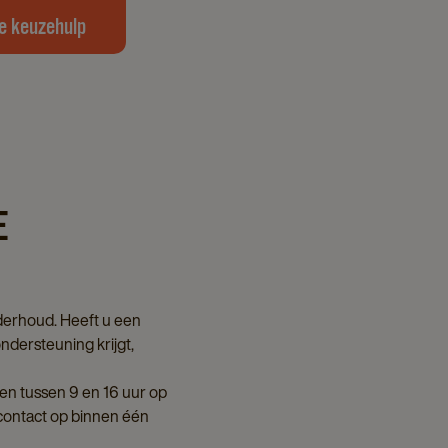
e keuzehulp
E
nderhoud. Heeft u een
dersteuning krijgt,
gen tussen 9 en 16 uur op
 contact op binnen één