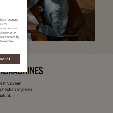
bsite functions
our for
se and set your
ata protection
 such access. By
tie over uw
ept All
FIEMACHINES
iest. Van een
ij hebben altijd een
elicht.