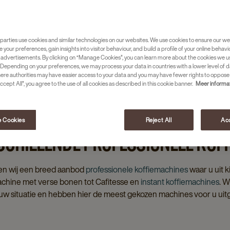
chine bij JDE Professional. Vindt u het lastig
machine
? Bij
Jacobs Douwe Egberts
helpen we u
parties use cookies and similar technologies on our websites. We use cookies to ensure our we
e your preferences, gain insights into visitor behaviour, and build a profile of your online behavi
 advertisements. By clicking on “Manage Cookies”, you can learn more about the cookies we u
Depending on your preferences, we may process your data in countries with a lower level of d
here authorities may have easier access to your data and you may have fewer rights to oppose
ccept All”, you agree to the use of all cookies as described in this cookie banner.
Meer informa
 Cookies
Reject All
Acc
RSCHILLENDE PROFESSIONELE KOF
ben wij een breed aanbod
professionele koffiemachines
waar u uit k
chine met verse bonen tot Cafitesse en
instant koffiemachines
. W
w situatie en hebben hier de meest gekozen machines voor u uitg