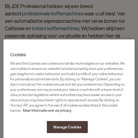
Bij JDE Professional hebben wij een breed
aanbod
professionele koffiemachines
waar u uit kiest. Van
een automatische espressomachine met verse bonen tot
Cafitesse en
instant koffiemachines
. Wij hebben altijd een
passende oplossing voor uw situatie en hebben hier de
meest gekozen machines voor u uitgelicht.
Cookies
We and third parties use cookies and similar technologies on our websites. We
use cookies to ensure our website functions properly, store your preferences,
gain insights into visitor behaviour, and build a profile of your online behaviour
for personalized advertisements. By clicking on “Manage Cookies”, you can
learn more about the cookies we use and set your preferences. Depending on
your preferences, we may process your data in countries with a lower level of
data protection legislation where authorities may have easier access to your
data and you may have fewer rights to oppose such access. By clicking on
“Accept All”, you agree to the use of all cookies as described in this cookie
banner.
Meer informatie over uw privacy
Manage Cookies