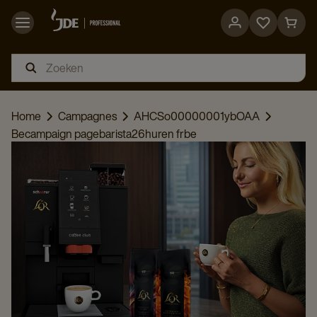
Go
Go
to
to
favorites
cart
page
page
Home
Campagnes
AHCSo00000001ybOAA
Becampaign pagebarista26huren frbe