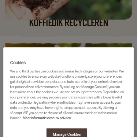
KOFFIEDIK RECYCLEREN
Cookies
We and third parties use cookies and similar technologies on our websites. We
use cookies to ensure our website functions properly, store your preferences,
gain insights into visitor behaviour, and build a profile of your online behaviour
for personalized advertisements. By clicking on “Manage Cookies”, you can
learn more about the cookies we use and set your preferences. Depending on
your preferences, we may process your data in countries with a lower level of
data protection legislation where authorities may have easier access to your
data and you may have fewer rights to oppose such access. By clicking on
“Accept All”, you agree to the use of all cookies as described in this cookie
banner.
Meer informatie over uw privacy
Manage Cookies