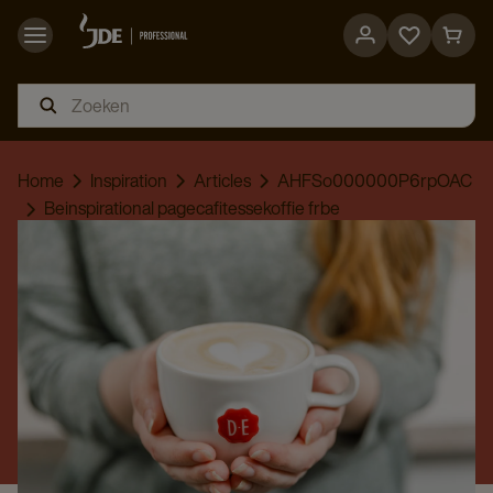
Go
Go
to
to
favorites
cart
page
page
Home
Inspiration
Articles
AHFSo000000P6rpOAC
Beinspirational pagecafitessekoffie frbe