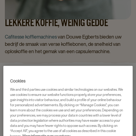
LEKKERE KOFFIE, WEINIG GEDOE
Cafitesse koffiemachines
van Douwe Egberts bieden uw
bedrijf de smaak van verse koffiebonen, de snelheid van
oploskoffie en het gemak van een capsulemachine.
Cookies
We and third parties use cookies and similar technologies on our websites. We
use cookies to ensure our website functions properly, store your preferences,
gain insights into visitor behaviour, and build a profile of your online behaviour
for personalized advertisements. By clicking on “Manage Cookies”, you can
learn more about the cookies we use and set your preferences. Depending on
your preferences, we may process your data in countries with a lower level of
data protection legislation where authorities may have easier access to your
data and you may have fewer rights to oppose such access. By clicking on
“Accept All”, you agree to the use of all cookies as described in this cookie
banner.
Meer informatie over uw privacy