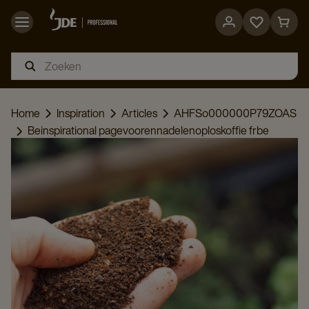
Go
Go
to
to
favorites
cart
page
page
Home
Inspiration
Articles
AHFSo000000P79ZOAS
Beinspirational pagevoorennadelenoploskoffie frbe