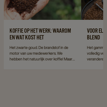
KOFFIE OP HET WERK: WAAROM
VOOR ELK
EN WAT KOST HET
BLEND
Het zwarte goud. De brandstof in de
Het gamma C
motor van uw medewerkers. We
volledig ve
hebben het natuurlijk over koffie! Maar
veranderend
waarom is koffie op het werk nu zo
we tegenwoo
belangrijk? En wat kost het voor u als
verwachten
bedrijf?