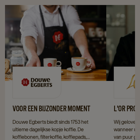
VOOR EEN BIJZONDER MOMENT
L'OR PRO
Douwe Egberts biedt sinds 1753 het
Wij geloven 
ultieme dagelijkse kopje koffie. De
wanneer u u
koffiebonen, filterkoffie, koffiepads,
van puur gen