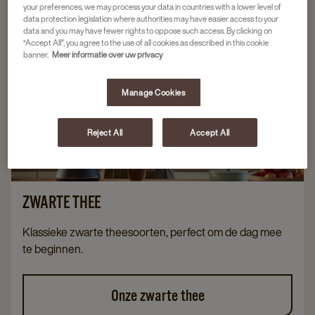
your preferences, we may process your data in countries with a lower level of
data protection legislation where authorities may have easier access to your
data and you may have fewer rights to oppose such access. By clicking on
“Accept All”, you agree to the use of all cookies as described in this cookie
banner.
Meer informatie over uw privacy
Manage Cookies
Reject All
Accept All
ZWARTE THEE
Klassieke zwarte theesoorten, perfect om de dag mee
te beginnen.
Onze zwarte thee