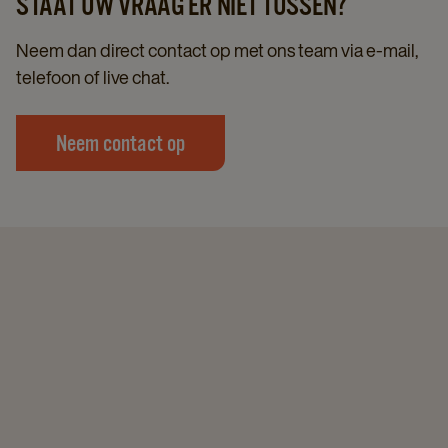
STAAT UW VRAAG ER NIET TUSSEN?
onderwerpen: Kosten en Servicebezoeken
Deze pagina opent op de huidige maand. Rechts
Neem dan direct contact op met ons team via e-mail,
bovenin de pagina kunt u voorgaande maanden
telefoon of live chat.
selecteren door op het pijltje naar links of rechts te
klikken.
Neem contact op