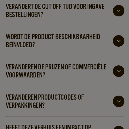
VERANDERT DE CUT-OFF TIJD VOOR INGAVE
BESTELLINGEN?
Ja, deze verschuift naar 11:00 uur voor dag +2
leveringen
WORDT DE PRODUCT BESCHIKBAARHEID
BEÏNVLOED?
Voorraadtransfers zijn gepland om de continuïteit van
de bevoorrading te garanderen.
VERANDEREN DE PRIJZEN OF COMMERCIËLE
VOORWAARDEN?
Nee, alle prijzen en contracten blijven ongewijzigd.
VERANDEREN PRODUCTCODES OF
VERPAKKINGEN?
Nee, er zijn geen wijzigingen aan productreferenties,
barcodes of verpakkingen.
HEEFT DEZE VERHUIS EEN IMPACT OP