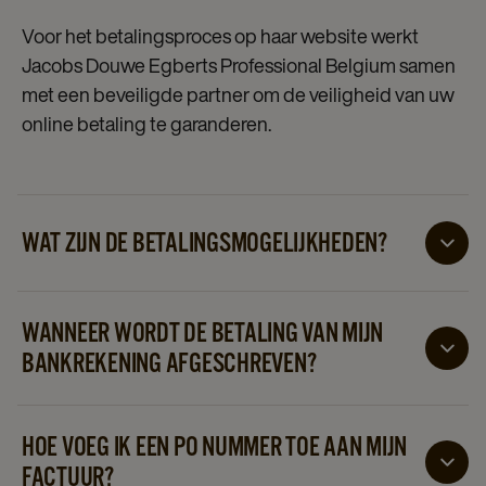
Voor het betalingsproces op haar website werkt
Jacobs Douwe Egberts Professional Belgium samen
met een beveiligde partner om de veiligheid van uw
online betaling te garanderen.
WAT ZIJN DE BETALINGSMOGELIJKHEDEN?
U kunt uw bestelling bij ons plaatsen via een online
factuur, kredietkaart of Bancontact. Selecteer bij "Uw
WANNEER WORDT DE BETALING VAN MIJN
betaalmethode" een van deze 3 opties bij het
BANKREKENING AFGESCHREVEN?
plaatsen van uw bestelling.
Indien u heeft gekozen voor betaling per factuur
gelden dezelfde betalingsvoorwaarden als vermeld in
HOE VOEG IK EEN PO NUMMER TOE AAN MIJN
uw contract. Als u hebt gekozen voor een online
FACTUUR?