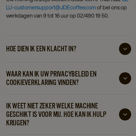
LU-customersupport@JDEcoffee.com
of bel ons op
werkdagen van 9 tot 16 uur op 02/490 19 50.
HOE DIEN IK EEN KLACHT IN?
Om een klacht in te dienen, stuur een e-mail
naar
info.probelux@jdecoffee.com
of bel ons op
WAAR KAN IK UW PRIVACYBELEID EN
werkdagen van 9 tot 16 uur op 02/490 19 50.
COOKIEVERKLARING VINDEN?
Ons privacybeleid en onze cookieverklaring vindt
u
hier.
IK WEET NIET ZEKER WELKE MACHINE
GESCHIKT IS VOOR MIJ. HOE KAN IK HULP
KRIJGEN?
Wij helpen u graag verder. Vraag om persoonlijk