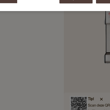
/kraan
Tip!
Scan deze QR 