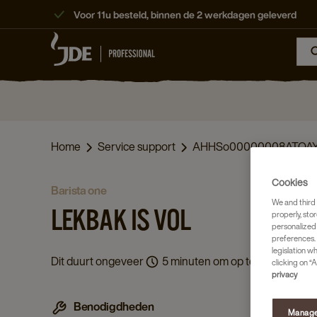
Voor 11u besteld, binnen de 2 werkdagen geleverd
Home
Service support
AHHSo00000008ATOA
Cookies
barista one
We and third 
LEKBAK IS VOL
properly, stor
personalized
preferences. 
legislation w
Dit duurt ongeveer
5 minuten om op te lossen.
clicking on “A
privacy
Benodigdheden
Manage