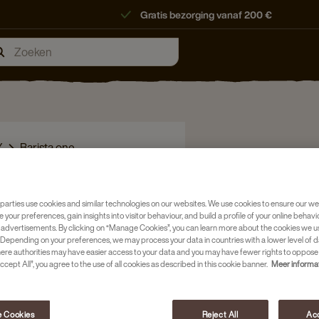
Gratis bezorging vanaf 200 €
Y
Barista one
parties use cookies and similar technologies on our websites. We use cookies to ensure our we
e your preferences, gain insights into visitor behaviour, and build a profile of your online behavi
 advertisements. By clicking on “Manage Cookies”, you can learn more about the cookies we u
Depending on your preferences, we may process your data in countries with a lower level of d
here authorities may have easier access to your data and you may have fewer rights to oppose
ccept All”, you agree to the use of all cookies as described in this cookie banner.
Meer informa
 Cookies
Reject All
Acc