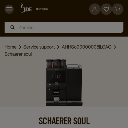
Go
Go
to
to
favorites
cart
page
page
Home
Service support
AHHSo00000008iLOAQ
Schaerer soul
SCHAERER SOUL