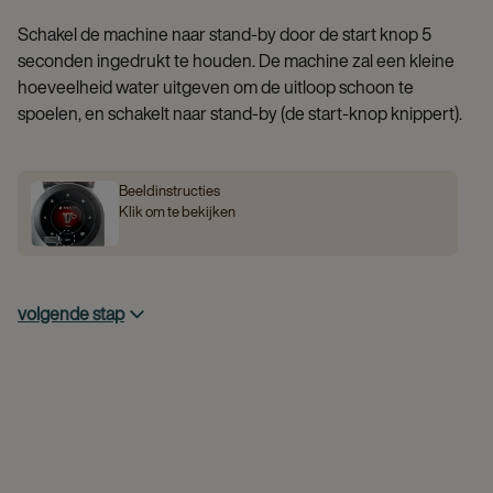
Schakel de machine naar stand-by door de start knop 5
seconden ingedrukt te houden. De machine zal een kleine
hoeveelheid water uitgeven om de uitloop schoon te
spoelen, en schakelt naar stand-by (de start-knop knippert).
Beeldinstructies
Klik om te bekijken
volgende stap