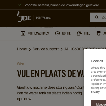
Voor 11u besteld, binnen de 2 werkdagen geleverd
KOFFIEMACHINES
KOFFIE
THEE
A
Home
Service support
AHHSo0000000BebOA
Cookies
giro
We and third 
VUL EN PLAATS DE WATERT
properly, stor
personalized
preferences. 
legislation w
Geeft uw machine deze storing aan? Controleer
clicking on “A
privacy
dan de water tank en plaats indien nodig
opnieuw.
Manage