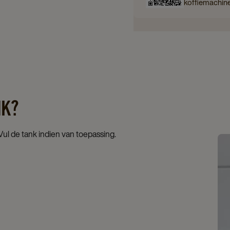
koffiemachin
NK?
Vul de tank indien van toepassing.