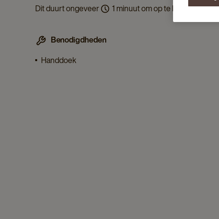
Dit duurt ongeveer
1 minuut om op te lossen.
Benodigdheden
Handdoek