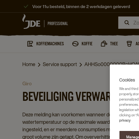
Voor 11u besteld, binnen de 2 werkdagen geleverd
KOFFIEMACHINES
KOFFIE
THEE
A
Home
Service support
AHHSo0000000BoHOA
Cookies
giro
We and third 
BEVEILIGING VERWARMING
properly, stor
personalized
preferences. 
legislation w
Deze melding kan voorkomen wanneer de
clicking on “A
privacy
watertemperatuur op de maximale waarde is
ingesteld, en er meerdere consumpties met een
groot volume zijn getapt. Om oververhitting te
Manage