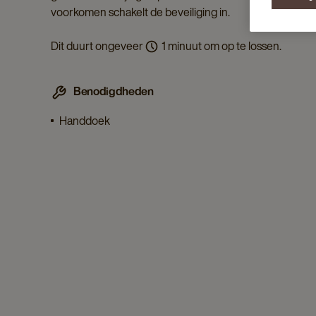
voorkomen schakelt de beveiliging in.
Dit duurt ongeveer
1 minuut om op te lossen.
Benodigdheden
Handdoek