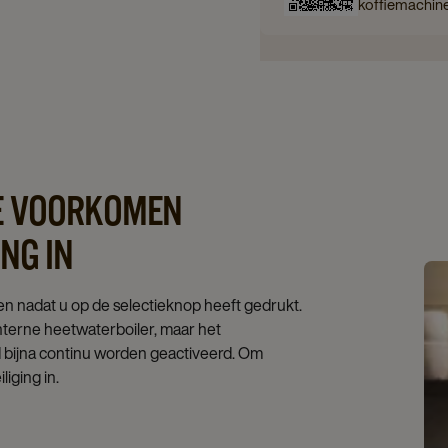
koffiemachin
TE VOORKOMEN
NG IN
n nadat u op de selectieknop heeft gedrukt.
nterne heetwaterboiler, maar het
d bijna continu worden geactiveerd. Om
iging in.