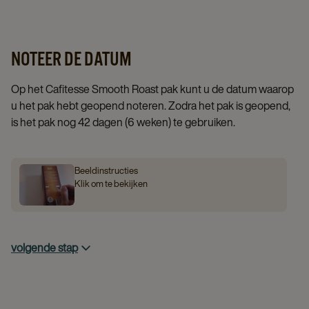
NOTEER DE DATUM
Op het Cafitesse Smooth Roast pak kunt u de datum waarop
u het pak hebt geopend noteren. Zodra het pak is geopend,
is het pak nog 42 dagen (6 weken) te gebruiken.
Beeldinstructies
Klik om te bekijken
volgende stap