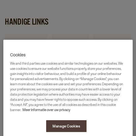
HANDIGE LINKS
Cookies
Neem contact op
Storing melden
Mijn JDE
We and third parties use cookies and similar technologies on our websites. We
use cookies to ensure our website functions properly, store your preferences,
gain insights into visitor behaviour, and build a profile of your online behaviour
for personalized advertisements. By clicking on “Manage Cookies”, you can
learn more about the cookies we use and set your preferences. Depending on
your preferences, we may process your data in countries with a lower level of
Gebruikershandleiding
Installatiefiche
FAQ
data protection legislation where authorities may have easier access to your
data and you may have fewer rights to oppose such access. By clicking on
“Accept All”, you agree to the use of all cookies as described in this cookie
banner.
Meer informatie over uw privacy
Manage Cookies
SCHOONMAAKINSTRUCTIES