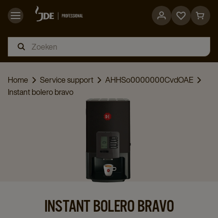
Go
Go
to
to
favorites
cart
page
page
Home
Service support
AHHSo0000000CvdOAE
Instant bolero bravo
INSTANT BOLERO BRAVO