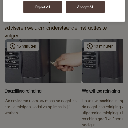
Reject All
Accept All
Om uw machine in optimale conditie te houden,
adviseren we u om onderstaande instructies te
volgen.
15 minuten
10 minuten
Dagelijkse reinging
Wekelijkse reiniging
We adviseren u om uw machine dagelijks
Houd uw machine in topco
kort te reinigen, zodat ze optimaal blijft
de dagelijkse reiniging we
werken.
uitgebreide reiniging uit t
machine geeft zelf een me
nodig is.