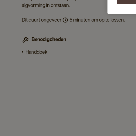
algvorming in ontstaan.
Dit duurt ongeveer
5 minuten om op te lossen.
Benodigdheden
Handdoek