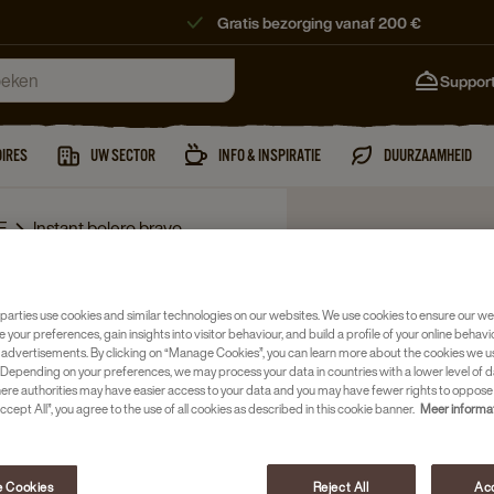
Gratis bezorging vanaf 200 €
Suppor
IRES
UW SECTOR
INFO & INSPIRATIE
DUURZAAMHEID
E
Instant bolero bravo
parties use cookies and similar technologies on our websites. We use cookies to ensure our we
KKER
e your preferences, gain insights into visitor behaviour, and build a profile of your online behavi
 advertisements. By clicking on “Manage Cookies”, you can learn more about the cookies we u
Depending on your preferences, we may process your data in countries with a lower level of d
here authorities may have easier access to your data and you may have fewer rights to oppose
ccept All”, you agree to the use of all cookies as described in this cookie banner.
Meer informa
 Cookies
Reject All
Acc