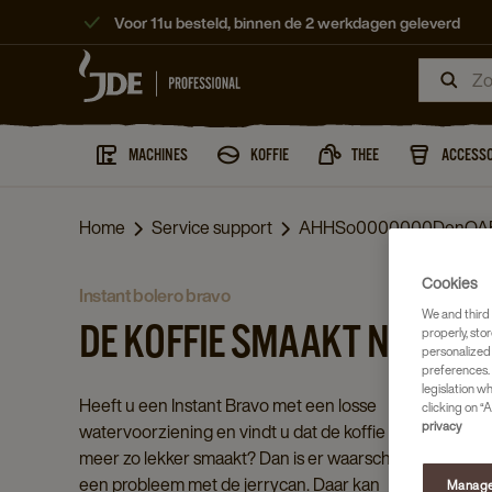
Voor 11u besteld, binnen de 2 werkdagen geleverd
MACHINES
KOFFIE
THEE
ACCESSO
Home
Service support
AHHSo0000000DenOA
Cookies
instant bolero bravo
We and third 
DE KOFFIE SMAAKT NIET LE
properly, stor
personalized
preferences. 
legislation w
Heeft u een Instant Bravo met een losse
clicking on “A
privacy
watervoorziening en vindt u dat de koffie niet
meer zo lekker smaakt? Dan is er waarschijnlijk
een probleem met de jerrycan. Daar kan
Manage