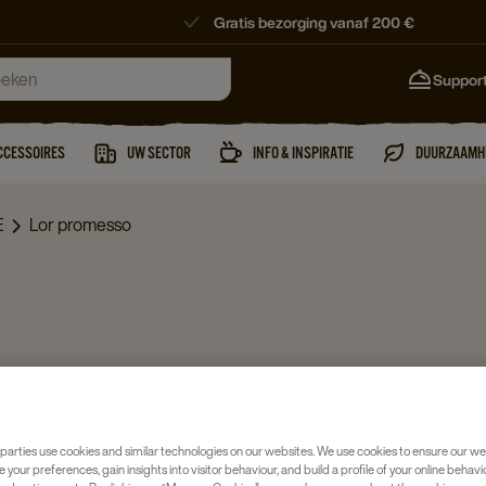
Gratis bezorging vanaf 200 €
Suppor
CCESSOIRES
UW SECTOR
INFO & INSPIRATIE
DUURZAAMH
E
Lor promesso
parties use cookies and similar technologies on our websites. We use cookies to ensure our we
e your preferences, gain insights into visitor behaviour, and build a profile of your online behavi