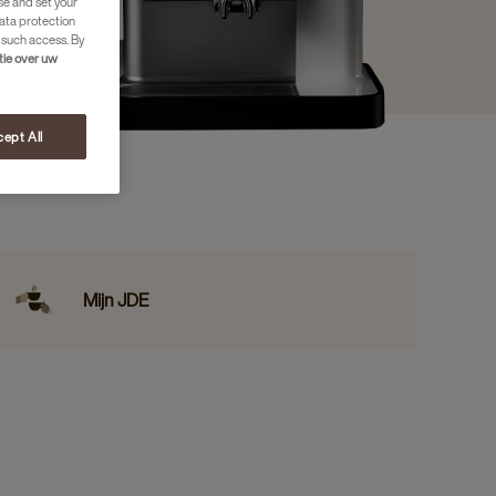
se and set your
ata protection
 such access. By
tie over uw
ept All
Mijn JDE