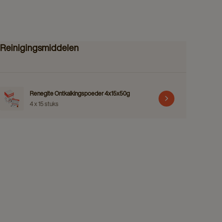
Reinigingsmiddelen
Renegite Ontkalkingspoeder 4x15x50g
4 x 15 stuks