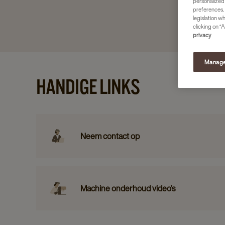
personalized
preferences. 
legislation w
clicking on “A
privacy
Manage
HANDIGE LINKS
Neem contact op
Machine onderhoud video’s