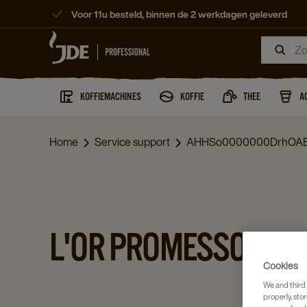
Voor 11u besteld, binnen de 2 werkdagen geleverd
KOFFIEMACHINES
KOFFIE
THEE
A
Home
Service support
AHHSo0000000DrhOA
L'OR PROMESSO
Cookies
We and third 
properly, stor