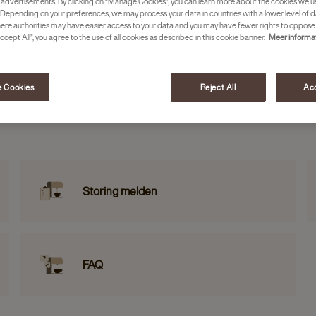
 advertisements. By clicking on “Manage Cookies”, you can learn more about the cookies we u
Depending on your preferences, we may process your data in countries with a lower level of d
here authorities may have easier access to your data and you may have fewer rights to oppose
ccept All”, you agree to the use of all cookies as described in this cookie banner.
Meer informa
 Cookies
Reject All
Acc
Storing melden
FAQ