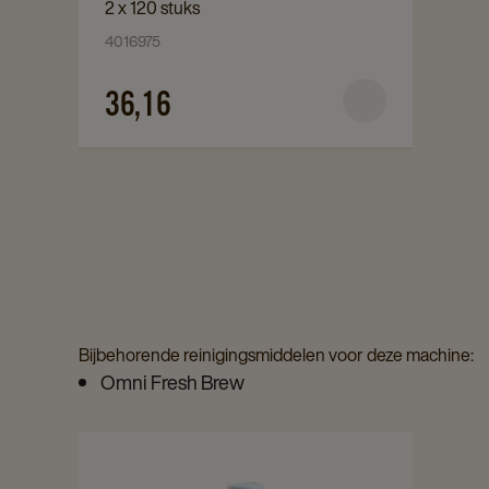
2 x 120 stuks
Reinigingstabletten
4016975
Café
Tab
36,16
C2.2
120st
details
page
Bijbehorende reinigingsmiddelen voor deze machine:
Omni Fresh Brew
Navigate