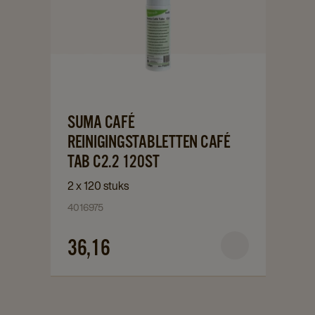
to
Suma
Café
Reinigingstabletten
Café
Tab
C2.2
Navigate
SUMA CAFÉ
120st
to
REINIGINGSTABLETTEN CAFÉ
details
Suma
TAB C2.2 120ST
page
Café
2 x 120 stuks
Reinigingstabletten
4016975
Café
Tab
36,16
C2.2
120st
details
page