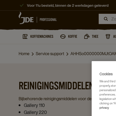
Voor 11u besteld, binnen de 2 werkdagen geleverd
KOFFIEMACHINES
KOFFIE
THEE
A
Home
Service support
AHHSo0000000MJtOA
Cookies
We and third 
REINIGINGSMIDDELEN VOOR
properly, stor
personalized
preferences. 
Bijbehorende reinigingsmiddelen voor deze machine:
legislation w
clicking on “A
Gallery 110
privacy
Gallery 220