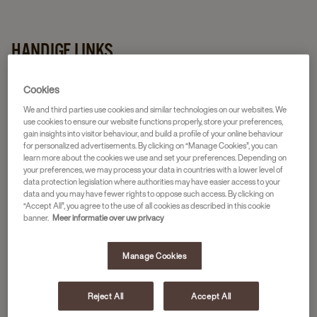
HANDIGE LINKS
Cookies
We and third parties use cookies and similar technologies on our websites. We
use cookies to ensure our website functions properly, store your preferences,
Neem contact op
Storing melden
Mijn JDE
gain insights into visitor behaviour, and build a profile of your online behaviour
for personalized advertisements. By clicking on “Manage Cookies”, you can
learn more about the cookies we use and set your preferences. Depending on
your preferences, we may process your data in countries with a lower level of
data protection legislation where authorities may have easier access to your
data and you may have fewer rights to oppose such access. By clicking on
“Accept All”, you agree to the use of all cookies as described in this cookie
Gebruikershandleiding
Reinigingsvideo
FAQ
banner.
Meer informatie over uw privacy
Manage Cookies
Reject All
Accept All
SCHOONMAAKINSTRUCTIES