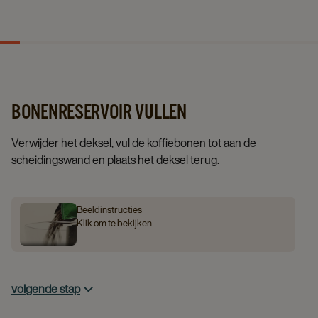
BONENRESERVOIR VULLEN
Verwijder het deksel, vul de koffiebonen tot aan de
scheidingswand en plaats het deksel terug.
Beeldinstructies
Klik om te bekijken
volgende stap