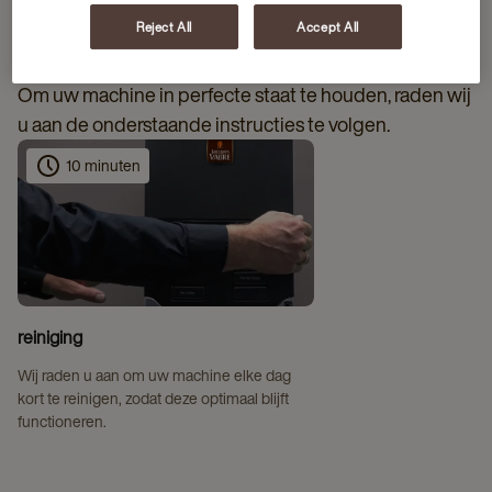
REINIGINGSINSTRUCTIES
Reject All
Accept All
Om uw machine in perfecte staat te houden, raden wij
u aan de onderstaande instructies te volgen.
10 minuten
reiniging
Wij raden u aan om uw machine elke dag
kort te reinigen, zodat deze optimaal blijft
functioneren.