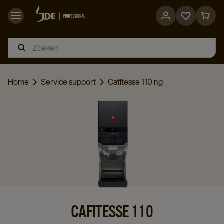
Go
Go
to
to
favorites
cart
page
page
Home
Service support
Cafitesse 110 ng
CAFITESSE 110