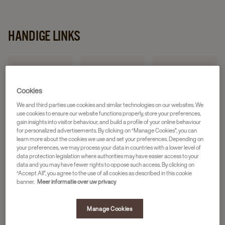
HANDIGE LINKS
Cookies
Neem contact op
Storing melden
Mijn JDE
We and third parties use cookies and similar technologies on our websites. We
use cookies to ensure our website functions properly, store your preferences,
gain insights into visitor behaviour, and build a profile of your online behaviour
for personalized advertisements. By clicking on “Manage Cookies”, you can
learn more about the cookies we use and set your preferences. Depending on
your preferences, we may process your data in countries with a lower level of
Machine onderhoud
FAQ
data protection legislation where authorities may have easier access to your
video’s
data and you may have fewer rights to oppose such access. By clicking on
“Accept All”, you agree to the use of all cookies as described in this cookie
banner.
Meer informatie over uw privacy
Manage Cookies