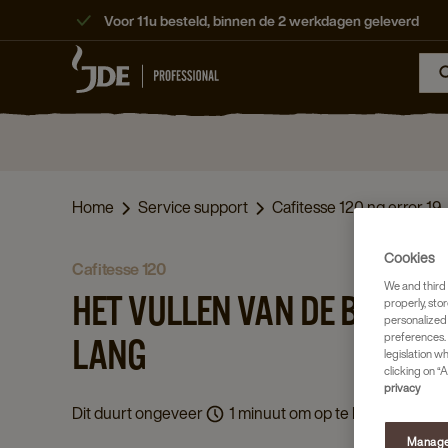
Voor 11u besteld, binnen de 2 werkdagen geleverd
Home
Service support
Cafitesse 120 ng error 19
Cookies
cafitesse 120
We and third 
HET VULLEN VAN DE BOILER
properly, stor
personalized
preferences. 
LANG
legislation w
clicking on “A
privacy
Dit duurt ongeveer
1 minuut om op te lossen.
Manage