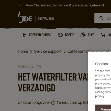
Voor 11u besteld, binnen de 2 werkdagen geleverd
KOFFIEMACHINES
KOFFIE
THEE
A
Home
Service support
Cafitesse 120 ng error 74
Cookies
cafitesse 120
We and third 
HET WATERFILTER VAN DE M
properly, stor
personalized
preferences. 
VERZADIGD
legislation w
clicking on “A
privacy
Dit duurt ongeveer
1 minuut om op te lossen.
Manage