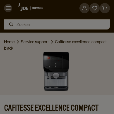
Go
Go
to
to
favorites
cart
page
page
Home
Service support
Cafitesse excellence compact
black
CAFITESSE EXCELLENCE COMPACT