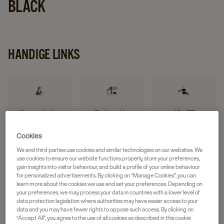
BLACK
HANDIGE LINKS
Neem contact op
Storing melden
Mijn JDE
Cookies
We and third parties use cookies and similar technologies on our websites. We
use cookies to ensure our website functions properly, store your preferences,
gain insights into visitor behaviour, and build a profile of your online behaviour
Reinigingsvideo
FAQ
for personalized advertisements. By clicking on “Manage Cookies”, you can
learn more about the cookies we use and set your preferences. Depending on
your preferences, we may process your data in countries with a lower level of
data protection legislation where authorities may have easier access to your
data and you may have fewer rights to oppose such access. By clicking on
“Accept All”, you agree to the use of all cookies as described in this cookie