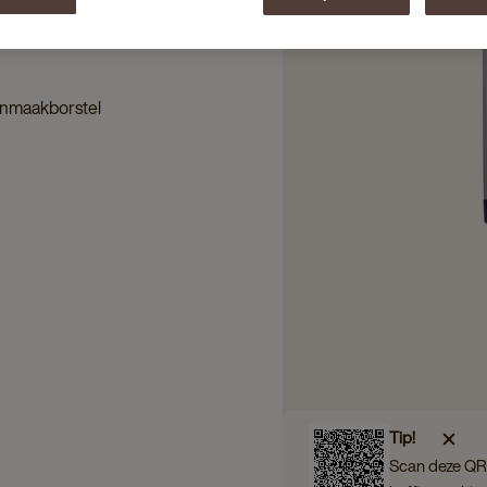
nmaakborstel
Tip!
Scan deze QR 