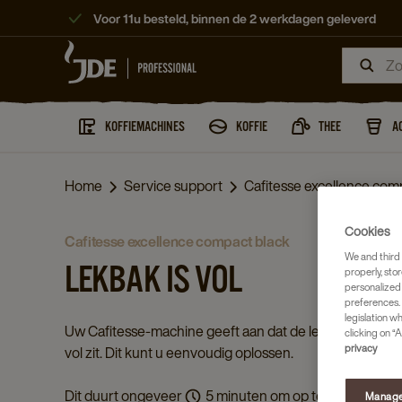
Voor 11u besteld, binnen de 2 werkdagen geleverd
KOFFIEMACHINES
KOFFIE
THEE
A
Home
Service support
Cafitesse excellence comp
Cookies
cafitesse excellence compact black
We and third 
LEKBAK IS VOL
properly, stor
personalized
preferences. 
legislation w
Uw Cafitesse‑machine geeft aan dat de lekbak
clicking on “A
privacy
vol zit. Dit kunt u eenvoudig oplossen.
Dit duurt ongeveer
5 minuten om op te lossen.
Manage