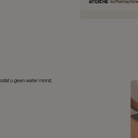
koffiemachin
zodat u geen water morst.