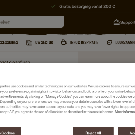
Gratis bezorging vanaf 200 €
Suppor
CCESSOIRES
UW SECTOR
INFO & INSPIRATIE
DUURZAAMH
pact cleanflush
parties use cookies and similar technologies on our websites. We use cookies to ensure our we
e your preferences, gain insights into visitor behaviour, and build a profile of your online behavi
 advertisements. By clicking on “Manage Cookies”, you can learn more about the cookies we u
Depending on your preferences, we may process your data in countries with a lower level of d
here authorities may have easier access to your data and you may have fewer rights to oppose
ccept All”, you agree to the use of all cookies as described in this cookie banner.
Meer informa
 Cookies
Reject All
Acc