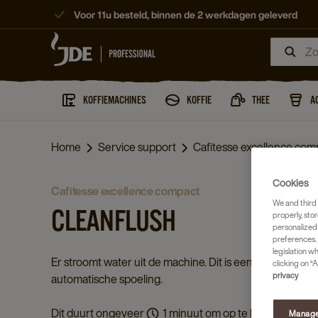
Voor 11u besteld, binnen de 2 werkdagen geleverd
KOFFIEMACHINES
KOFFIE
THEE
A
Home
Service support
Cafitesse excellence com
Cookies
cafitesse excellence compact
We and third 
CLEANFLUSH
properly, stor
personalized
preferences. 
legislation w
Er stroomt water uit de machine. Dit is een
clicking on “A
privacy
automatische spoeling.
Dit duurt ongeveer
1 minuut om op te lossen.
Manage