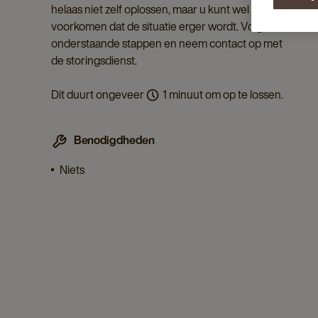
helaas niet zelf oplossen, maar u kunt wel
voorkomen dat de situatie erger wordt. Volg
onderstaande stappen en neem contact op met
de storingsdienst.
Dit duurt ongeveer
1 minuut om op te lossen.
Benodigdheden
Niets