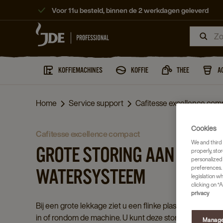
Voor 11u besteld, binnen de 2 werkdagen geleverd
KOFFIEMACHINES
KOFFIE
THEE
A
Home
Service support
Cafitesse excellence com
Cookies
cafitesse excellence compact
We and third 
GROTE STORING AAN HET
properly, stor
personalized
preferences. 
WATERSYSTEEM
legislation w
clicking on “A
privacy
Bij een grote lekkage ziet u een flinke plas water
in of rondom de machine. U kunt deze storing
Manage