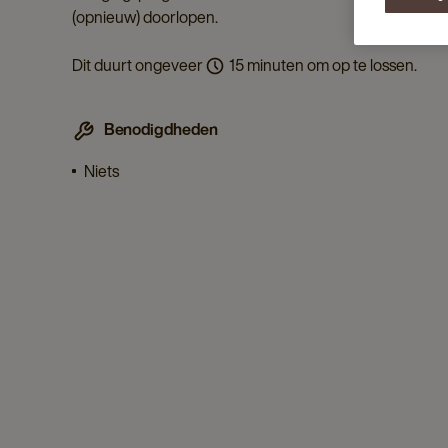
(opnieuw) doorlopen.
Dit duurt ongeveer
15 minuten om op te lossen.
Benodigdheden
Niets