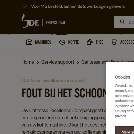
Voor 11u besteld, binnen de 2 werkdagen geleverd
MACHINES
KOFFIE
THEE
ACCESSO
Home
Service support
Cafitesse excellence comp
Cookies
cafitesse excellence compact
We and third 
FOUT BIJ HET SCHOONMAKE
properly, stor
personalized
preferences. 
legislation w
Uw Cafitesse Excellence Compact geeft aan dat
clicking on “A
privacy
er een probleem is met het reinigingsprogramma
van uw koffiemachine. U kunt het best het
reinigingsprogramma van uw koffiemachine
Manage