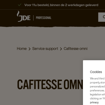
Voor 11u besteld, binnen de 2 werkdagen geleverd
Home
Service support
Cafitesse omni
Cookies
We and third 
CAFITESSE OMNI
properly, stor
personalized
preferences. 
legislation w
clicking on “A
privacy