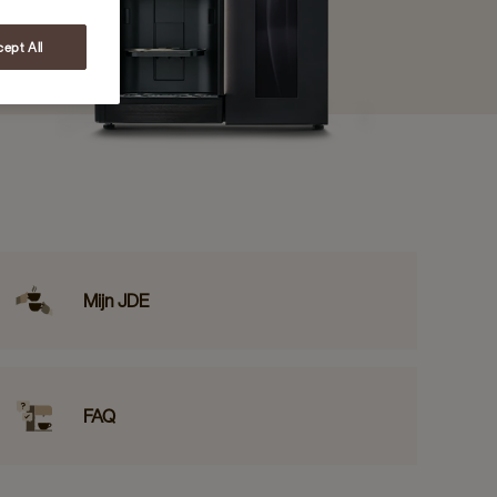
ept All
Mijn JDE
FAQ