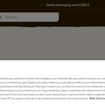
Gratis bezorging vanaf 200 €
parties use cookies and similar technologies on our websites. We use cookies to ensure our we
e your preferences, gain insights into visitor behaviour, and build a profile of your online behavi
 advertisements. By clicking on “Manage Cookies”, you can learn more about the cookies we u
Depending on your preferences, we may process your data in countries with a lower level of d
here authorities may have easier access to your data and you may have fewer rights to oppose
ccept All”, you agree to the use of all cookies as described in this cookie banner.
Meer informa