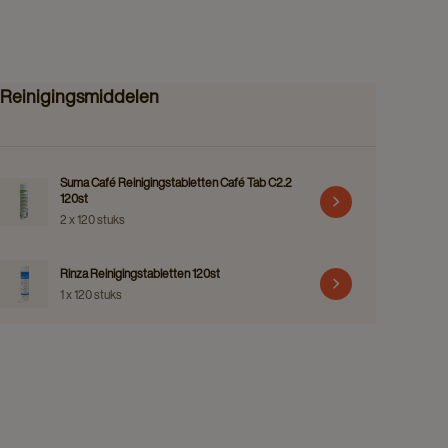
Reinigingsmiddelen
Suma Café Reinigingstabletten Café Tab C2.2
120st
2 x 120 stuks
Rinza Reinigingstabletten 120st
1 x 120 stuks