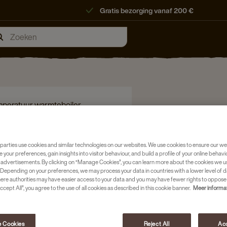
Gratis bezorging vanaf 200 €
mperatuur warmteboiler
parties use cookies and similar technologies on our websites. We use cookies to ensure our we
RMWATERBOILER
e your preferences, gain insights into visitor behaviour, and build a profile of your online behavi
 advertisements. By clicking on “Manage Cookies”, you can learn more about the cookies we u
Depending on your preferences, we may process your data in countries with a lower level of d
here authorities may have easier access to your data and you may have fewer rights to oppose
ccept All”, you agree to the use of all cookies as described in this cookie banner.
Meer informa
 Cookies
Reject All
Acc