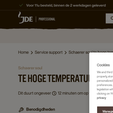
Voor 11u besteld, binnen de 2 werkdagen geleverd
Home
Service support
Schaerer soul te hoge te
Cookies
schaerer soul
We and third 
TE HOGE TEMPERATUUR WA
properly, stor
personalized
preferences. 
legislation w
Dit duurt ongeveer
12 minuten om op te lossen.
clicking on “A
privacy
Benodigdheden
Manage