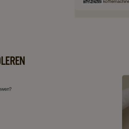
koffiemachin
OLEREN
ouwen?