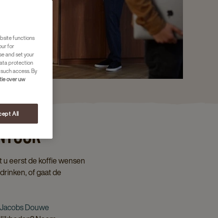
bsite functions
our for
se and set your
ata protection
 such access. By
tie over uw
ept All
ANTOOR
at u eerst de koffie wensen
drinken, of gaat de
Jacobs Douwe