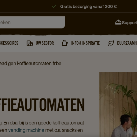
Gratis bezorging vanaf 200 €
Suppor
CCESSOIRES
UW SECTOR
INFO & INSPIRATIE
DUURZAAMH
ead gen koffieautomaten frbe
FFIEAUTOMATEN
g. En daarbij is een goede koffieautomaat
 een
vending machine
met o.a. snacks en