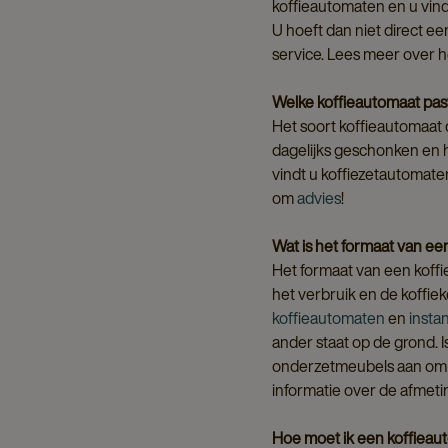
koffieautomaten en u vindt
U hoeft dan niet direct e
service. Lees meer over 
Welke koffieautomaat past 
Het soort koffieautomaat d
dagelijks geschonken en 
vindt u koffiezetautomaten
om
advies
!
Wat is het formaat van ee
Het formaat van een koffie
het verbruik en de koffi
koffieautomaten
en
insta
ander staat op de grond. 
onderzetmeubels aan om j
informatie over de afmeti
Hoe moet ik een koffiea