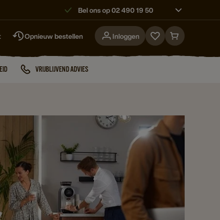
Bel ons op 02 490 19 50
t
Opnieuw bestellen
Inloggen
Go
Go
to
to
favorites
cart
EID
VRIJBLIJVEND ADVIES
page
page