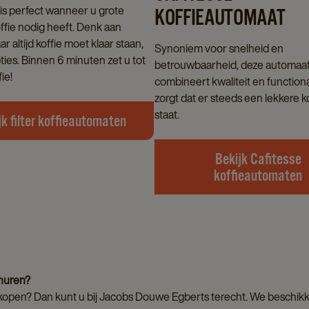
e is perfect wanneer u grote
KOFFIEAUTOMAAT
ffie nodig heeft. Denk aan
r altijd koffie moet klaar staan,
Synoniem voor snelheid en
ties. Binnen 6 minuten zet u tot
betrouwbaarheid, deze automaa
fie!
combineert kwaliteit en functional
zorgt dat er steeds een lekkere k
staat.
jk filter koffieautomaten
Bekijk Cafitesse
koffieautomaten
huren?
 kopen? Dan kunt u bij Jacobs Douwe Egberts terecht. We beschik