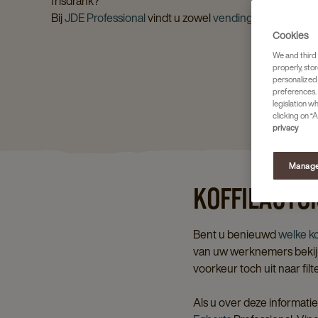
frisdrank?
Bij
JDE Professional
vindt u zowel
vending machines
al
Cookies
We and third 
properly, stor
personalized
preferences. 
legislation w
clicking on “A
privacy
Manage
KOFFIEAUTO
Bent u benieuwd
welke ko
van uw werknemers bekijkt
voorkeur toch uit naar fil
Als u over deze informat