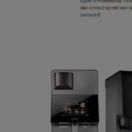
Egberts
Professional. Vin
dan
contact
op met een va
uw bedrijf
.