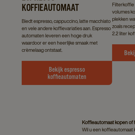
Filterkoffi
KOFFIEAUTOMAAT
volumes ko
plekken waa
Biedt espresso, cappuccino, latte macchiato
zoals recep
en vele andere koffievariaties aan. Espresso
2.2 liter kof
automaten leveren een hoge druk
waardoor er een heerlijke smaak met
crèmelaag ontstaat.
Beki
Bekijk espresso
koffieautomaten
Koffieautomaat kopen of 
Wil u een koffieautomaat