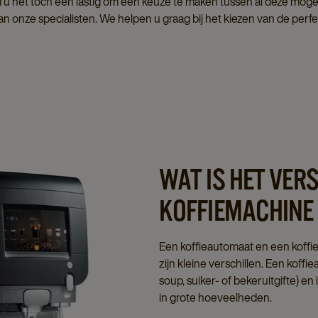
d u het toch een lastig om een keuze te maken tussen al deze mo
n onze specialisten. We helpen u graag bij het kiezen van de perf
WAT IS HET VER
KOFFIEMACHINE
Een koffieautomaat en een koffie
zijn kleine verschillen. Een koff
soup, suiker- of bekeruitgifte) en
in grote hoeveelheden.