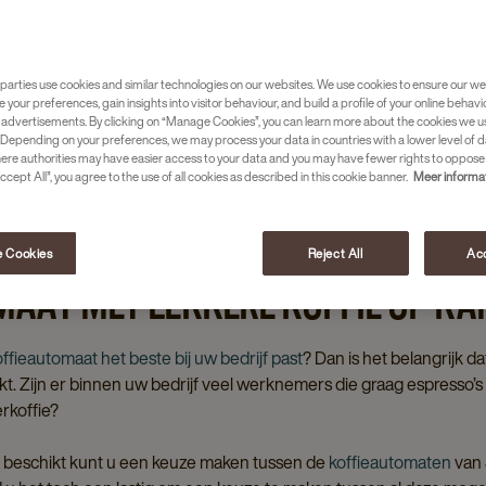
s
koffieautomaten
.
parties use cookies and similar technologies on our websites. We use cookies to ensure our we
e your preferences, gain insights into visitor behaviour, and build a profile of your online behavi
 advertisements. By clicking on “Manage Cookies”, you can learn more about the cookies we u
Depending on your preferences, we may process your data in countries with a lower level of d
here authorities may have easier access to your data and you may have fewer rights to oppose
ccept All”, you agree to the use of all cookies as described in this cookie banner.
Meer informa
 Cookies
Reject All
Acc
MAAT MET LEKKERE KOFFIE OP K
ffieautomaat het beste bij uw bedrijf past
? Dan is het belangrijk d
. Zijn er binnen uw bedrijf veel werknemers die graag espresso’s 
terkoffie?
ie beschikt kunt u een keuze maken tussen de
koffieautomaten
van