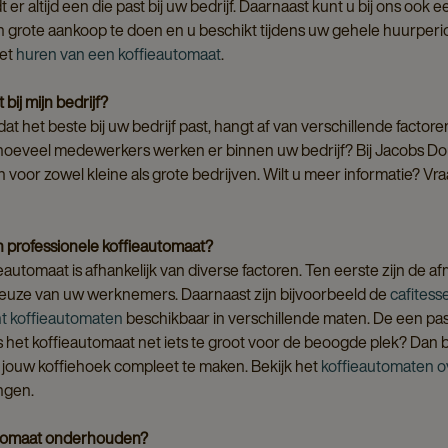
 er altijd een die past bij uw bedrijf. Daarnaast kunt u bij ons ook
en grote aankoop te doen en u beschikt tijdens uw gehele huurper
het
huren van een koffieautomaat
.
bij mijn bedrijf?
at het beste bij uw bedrijf past, hangt af van verschillende factore
hoeveel medewerkers werken er binnen uw bedrijf? Bij Jacobs Do
 voor zowel kleine als grote bedrijven. Wilt u meer informatie? Vr
n professionele koffieautomaat?
automaat is afhankelijk van diverse factoren. Ten eerste zijn de a
ekeuze van uw werknemers. Daarnaast zijn bijvoorbeeld de
cafitess
nt koffieautomaten
beschikbaar in verschillende maten. De een pas
Is het koffieautomaat net iets te groot voor de beoogde plek? Dan
ouw koffiehoek compleet te maken. Bekijk het
koffieautomaten o
ngen.
utomaat onderhouden?