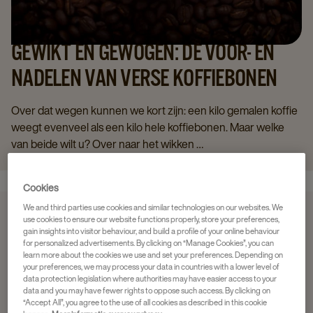
GEWIKT EN GEWOGEN: DE VOOR- EN
NADELEN VAN VERSE KOFFIEBONEN
Over dat wegen kunnen we kort zijn: een kilo gemalen koffie
weegt evenveel als een kilo hele koffiebonen. Maar welke
van beide wilt u? Over naar het wikken …
Cookies
We and third parties use cookies and similar technologies on our websites. We
use cookies to ensure our website functions properly, store your preferences,
gain insights into visitor behaviour, and build a profile of your online behaviour
for personalized advertisements. By clicking on “Manage Cookies”, you can
learn more about the cookies we use and set your preferences. Depending on
your preferences, we may process your data in countries with a lower level of
data protection legislation where authorities may have easier access to your
data and you may have fewer rights to oppose such access. By clicking on
“Accept All”, you agree to the use of all cookies as described in this cookie