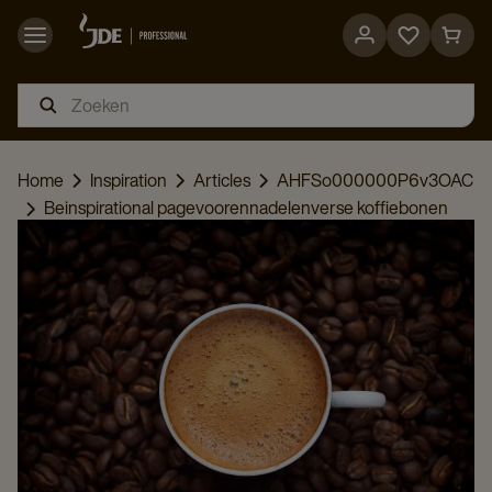
Go
Go
to
to
favorites
cart
page
page
Home
Inspiration
Articles
AHFSo000000P6v3OAC
Beinspirational pagevoorennadelenverse koffiebonen
frbe