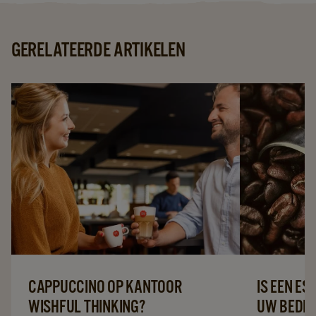
GERELATEERDE ARTIKELEN
CAPPUCCINO OP KANTOOR
IS EEN E
WISHFUL THINKING?
UW BEDRI