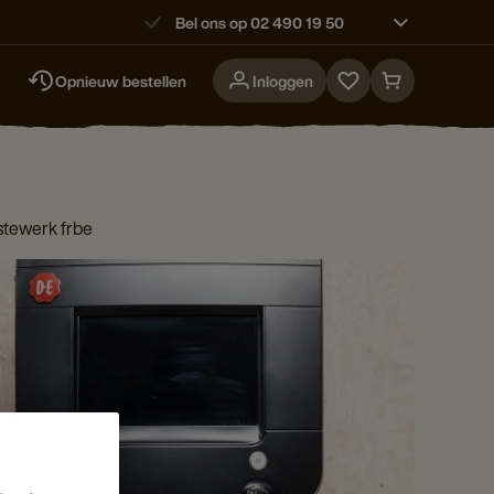
Bel ons op 02 490 19 50
Opnieuw bestellen
Inloggen
Go
Go
to
to
favorites
cart
page
page
stewerk frbe