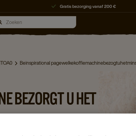
Gratis bezorging vanaf 200 €
MTOA0
Beinspirational pagewelkekoffiemachinebezogtuhetmin
NE BEZORGT U HET
at u uw handen vol hebt om ze te ‘soigneren’?