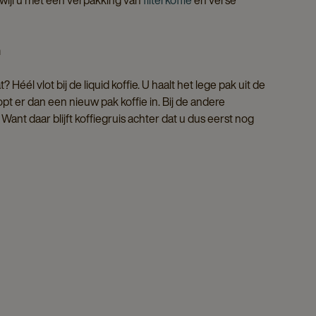
rwijl u met een verpakking van
filterkoffie
en verse
n
? Héél vlot bij de liquid koffie. U haalt het lege pak uit de
pt er dan een nieuw pak koffie in. Bij de andere
Want daar blijft koffiegruis achter dat u dus eerst nog