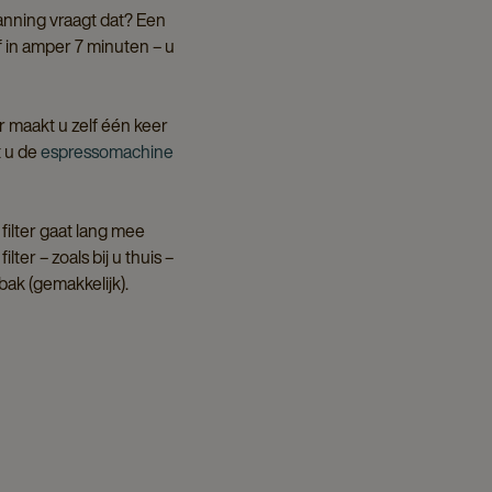
anning vraagt dat? Een
 in amper 7 minuten – u
 maakt u zelf één keer
t u de
espressomachine
ilter gaat lang mee
ter – zoals bij u thuis –
bak (gemakkelijk).