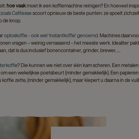
elt:
hoe vaak
moet ik een koffiemachine reinigen? En hoeveel insp
 zoals Cafitesse
scoort opnieuw de beste punten: ze spoelt zichzelf
p de knop.
ar
oploskoffie - ook wel ‘instantkoffie’ genoemd
. Machines daarvoor
nen vragen – weinig verrassend – het meeste werk. Idealiter pak
aan, dat is dus inclusief bonencontainer, grinder, brewer, …
lterkoffie
? Die kunnen we niet over één kam scheren. Een metalen f
 om een wekelijkse poetsbeurt (minder gemakkelijk). Een papieren fil
 koffie zette, (minder gemakkelijk), maar kiepert u daarna in de vuil