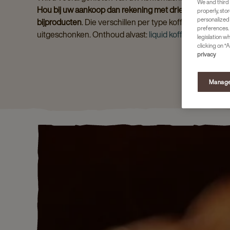
We and third 
Hou bij uw aankoop dan rekening met drie factoren: aan
properly, stor
personalized
bijproducten
. Die verschillen per type koffie. Een inge
preferences. 
uitgeschonken. Onthoud alvast:
liquid koffie
wordt uw b
legislation w
clicking on “A
privacy
Manage