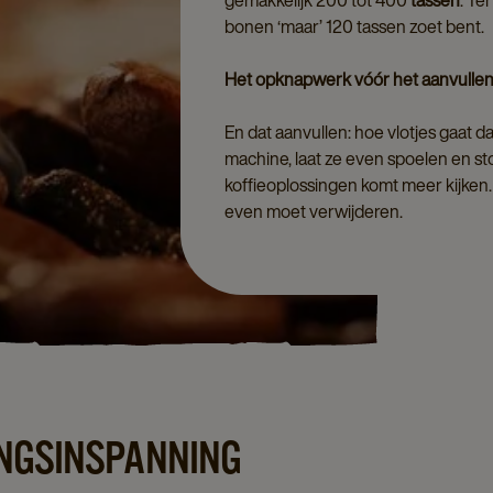
gemakkelijk 200 tot 400
tassen
. Te
bonen ‘maar’ 120 tassen zoet bent.
Het opknapwerk vóór het aanvulle
En dat aanvullen: hoe vlotjes gaat dat
machine, laat ze even spoelen en sto
koffieoplossingen komt meer kijken. 
even moet verwijderen.
GINGSINSPANNING