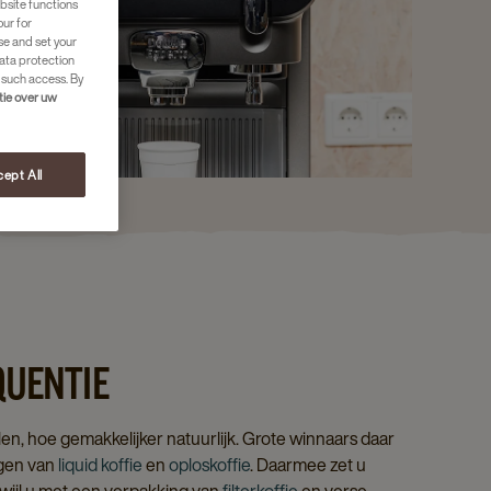
bsite functions
our for
se and set your
ata protection
 such access. By
tie over uw
ept All
QUENTIE
en, hoe gemakkelijker natuurlijk. Grote winnaars daar
ngen van
liquid koffie
en
oploskoffie
. Daarmee zet u