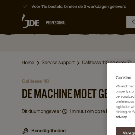
Voor 11u besteld, binnen de 2 werkdagen geleverd
Home
Service support
Cafitesse 110 ng error 71
Cookies
cafitesse 110
We and third 
DE MACHINE MOET GESPOE
properly, stor
personalized
preferences. 
legislation w
Dit duurt ongeveer
1 minuut om op te lossen.
clicking on “A
privacy
Benodigdheden
Manage