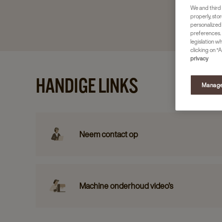
We and third 
properly, stor
personalized
preferences. 
legislation w
clicking on “A
privacy
HANDIGE LINKS
Manage
Neem contact op
Machine onderhoud video’s