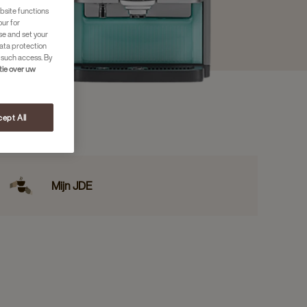
bsite functions
our for
se and set your
ata protection
 such access. By
tie over uw
ept All
Mijn JDE