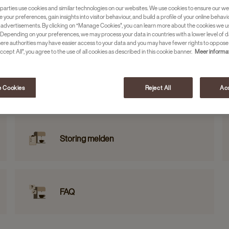
parties use cookies and similar technologies on our websites. We use cookies to ensure our we
e your preferences, gain insights into visitor behaviour, and build a profile of your online behavi
 advertisements. By clicking on “Manage Cookies”, you can learn more about the cookies we u
Depending on your preferences, we may process your data in countries with a lower level of d
here authorities may have easier access to your data and you may have fewer rights to oppose
ccept All”, you agree to the use of all cookies as described in this cookie banner.
Meer informa
 Cookies
Reject All
Acc
Storing melden
FAQ