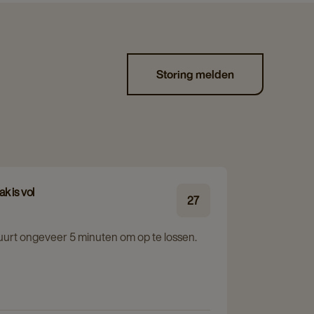
Storing melden
k is vol
27
duurt ongeveer 5 minuten om op te lossen.