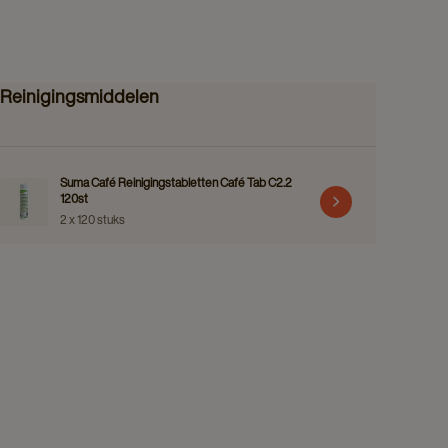
Reinigingsmiddelen
Suma Café Reinigingstabletten Café Tab C2.2
120st
2 x 120 stuks