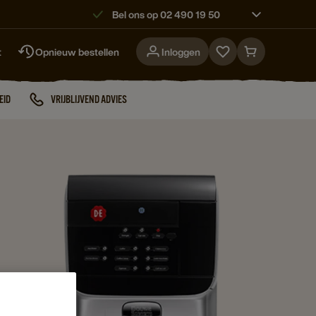
Bel ons op 02 490 19 50
t
Opnieuw bestellen
Inloggen
Go
Go
to
to
favorites
cart
EID
VRIJBLIJVEND ADVIES
page
page