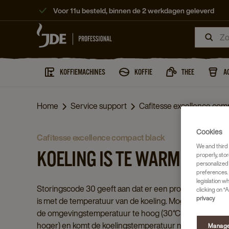
Voor 11u besteld, binnen de 2 werkdagen geleverd
KOFFIEMACHINES
KOFFIE
THEE
A
Home
Service support
Cafitesse excellence comp
Cookies
cafitesse excellence compact black
We and third 
KOELING IS TE WARM
properly, stor
personalized
preferences. 
legislation w
Storingscode 30 geeft aan dat er een probleem
clicking on “A
privacy
is met de temperatuur van de koeling. Mogelijk is
de omgevingstemperatuur te hoog (30°C of
hoger) en komt de koelingstemperatuur niet
Manage