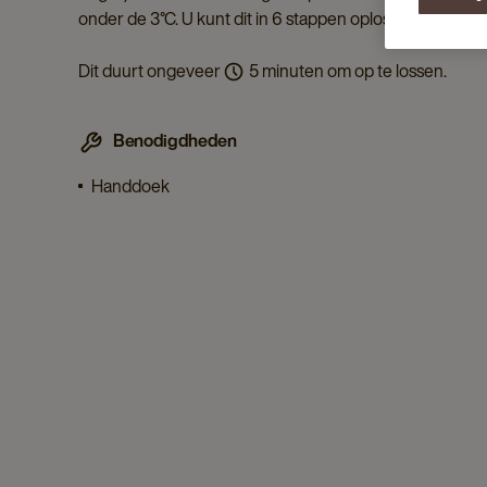
onder de 3°C. U kunt dit in 6 stappen oplossen.
Dit duurt ongeveer
5 minuten om op te lossen.
Benodigdheden
Handdoek