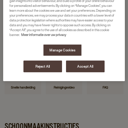
gain insights into visitor behaviour, and build a profile of your online behaviour
for personalized advertisements. By clicking on “Manage Cookies”, you can
learn more about the cookies we use and set your preferences. Depending on
your preferences, we may process your data in countries with a lower level of
HANDIGE LINKS
data protection legislation where authorities may have easier access to your
data and you may have fewer rights to oppose such access. By clicking on
“Accept All”, you agree to the use of all cookies as described in this cookie
banner.
Meer informatie over uw privacy
Manage Cookies
Neem contact op
Storing melden
Mijn JDE
Reject All
Accept All
Snelle handleiding
Reinigingsvideo
FAQ
SCHOONMAAKINSTRUCTIES